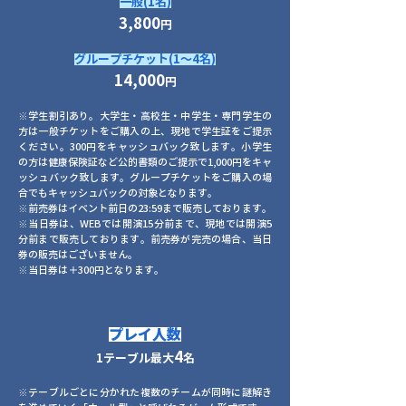
一般(1名)
3,8
00
円
グループチケット(1〜4名)
14,000
円
※学生割引あり。大学生・高校生・中学生・専門学生の
方は一般チケットをご購入の上、現地で学生証をご提示
ください。300円をキャッシュバック致します。小学生
の方は健康保険証など公的書類のご提示で1,000円をキャ
ッシュバック致します。グループチケットをご購入の場
合でもキャッシュバックの対象となります。
※前売券はイベント前日の23:59まで販売しております。
※当日券は、WEBでは開演15分前まで、現地では開演5
分前まで販売しております。前売券が完売の場合、当日
券の販売はございません。
※当日券は＋300円となります。
プレイ
人
数
4
1テ
ー
ブル最
大
名
※テーブルごとに分かれた複数のチームが同時に謎解き