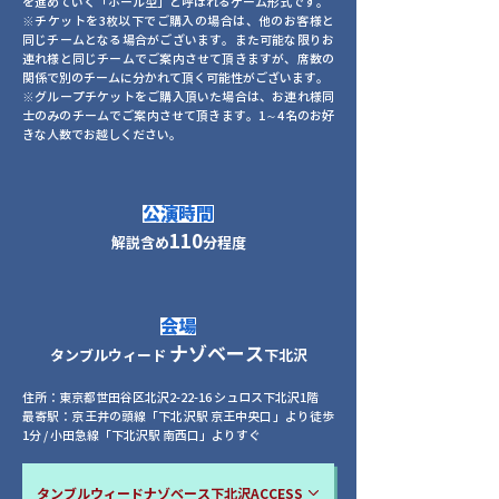
を進めていく「ホール型」と呼ばれるゲーム形式です。
※チケットを3枚
以下でご購入の
場合は、他のお客様と
同じチームとなる場合がございます。また可能な限りお
連れ様と同じチームでご案内させて頂きますが、席数の
関係で別のチームに分かれて頂く可能性がございます。
※グループチケットをご購入頂いた場合は、お連れ様同
士のみのチームでご案内させて頂きます。1～4名のお好
きな人数でお越しください。
公演
時間
110
解説含め
分
程度
​会
場
ナゾベース
タンブルウィード
下北沢
住所：東京都世田谷区北沢2-22-16 シュロス下北沢1階
最寄駅：京王井の頭線「下北沢駅 京王中央口」より徒歩
1分 / 小田急線「下北沢駅 南西口」よりすぐ
タンブルウィードナゾベース下北沢ACCESS