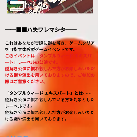
──■■ハ失ワレマシタ──
これはあなたが実際に謎を解き、ゲームクリア
を目指す体験型ゲームイベントです。
このイベントは「タンブルウィード エキスパ
ート」レーベルの公演です。
謎解き公演に慣れ親しんだ方がお楽しみいただ
ける謎や演出を用いておりますので、ご参加の
際はご留意ください。
「タンブルウィード エキスパート」とは……
謎解き公演に慣れ親しんでいる方を対象とした
レーベルです。
謎解き公演に慣れ親しんだ方がお楽しみいただ
ける謎や演出を用いております。