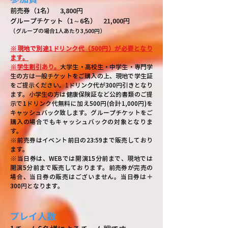
前売券（
1名） 3,8
00円
グループチケット（1～6名） 21,0
00円
​（グループの場合1人あたり3,500円）
※現地で別途1ドリンク代（500円）が必要となり
ます。
※学生割引あり。
大学生・高校生・中学生・専門学
生の方は一般チケットをご購入の上、現地で学生証
をご提示ください。1ドリンク代が300円引きとなり
ます。小学生の方は健康保険証など公的書類のご提
示で1ドリンク代無料に加え500円(合計1,000円)を
キャッシュバック致します。グループチケットをご
購入の場合でもキャッシュバックの対象となりま
す。​
※前売券はイベント前日の23:59まで販売しており
ます。
※当日券は、WEBでは開演15分前まで、現地では
開演5分前まで販売しております。前売券が完売の
場合、当日券の販売はございません。当日券は＋
300円となります。
プレイ人数