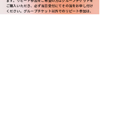
ます。リピート参加をご希望の方はグループチケットを
ご購入いただき、必ず当日受付にてその旨をお申し付け
ください。グループチケット以外でのリピート参加は、
本イベントの特性上お断りいたします。予めご了承くだ
さい。
またリピート参加の方には、まだ当公演を体験されてい
ない方も参加されることをご理解いただいた上、周囲の
お客様へのネタバレなどが起こらないようご配慮をお願
いいたします。
※公演日当日の残席情報については、
謎解きcafeスイッ
チの公式Twitter
にて発信致します。
会場
謎解きcafeスイッチ
住所： 東京都世田谷区北沢2-15-15 2F
京王井の頭線 / 小田急線
下北沢駅より徒歩2分