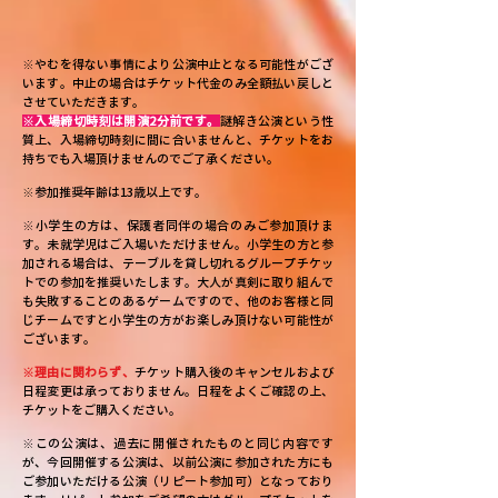
※やむを得ない事情により公演中止となる可能性がござ
います。中止の場合はチケット代金のみ全額払い戻しと
させていただきます。
※入場締切時刻は開演2分前です。
謎解き公演という性
質上、入場締切時刻に間に合いませんと、チケットをお
持ちでも入場頂けませんのでご了承ください。
※参加推奨年齢は13歳以上です。
※小学生の方は、保護者同伴の場合のみご参加頂けま
す。未就学児はご入場いただけません。小学生の方と参
加される場合は、テーブルを貸し切れるグループチケッ
トでの参加を推奨いたします。大人が真剣に取り組んで
も失敗することのあるゲームですので、他のお客様と同
じチームですと小学生の方がお楽しみ頂けない可能性が
ございます。
※理由に関わらず、
チケット購入後のキャンセルおよび
日程変更は承っておりません。日程をよくご確認の上、
チケットをご購入ください。
※この公演は、過去に開催されたものと同じ内容です
が、今回開催する公演は、以前公演に参加された方にも
ご参加いただける公演（リピート参加可）となっており