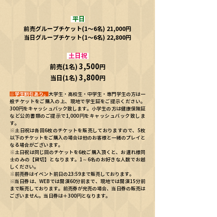
平日
前売グループチケット(1〜6名)
21,000円
当日グループチケット(1〜6名)
22
,800円
土日祝
3,500
前売(1名)
円
3,800
​当日(1名)
円
※学生割引あり。
大学生・高校生・中学生・専門学生の方は一
般チケットをご購入の上、現地で学生証をご提示ください。
300円をキャッシュバック致します。小学生の方は健康保険証
など公的書類のご提示で1,000円をキャッシュバック致しま
す。
※土日祝は各回6枚のチケットを販売しておりますので、5枚
以下のチケットをご購入の場合は他のお客様と一緒のプレイと
なる場合がございます。
※土日祝は同じ
回のチケットを6枚ご購入頂くと、お連れ様同
士のみの【貸切】となります。1～6名のお好きな人数でお越
しください。
※
前売券はイベント前日の23:59まで販売しております。
※当日券は、WEBでは開演60分前まで、現地では開演15分前
まで販売しております。前売券が完売の場合、当日券の販売は
ございません。当日券は＋300円となります。