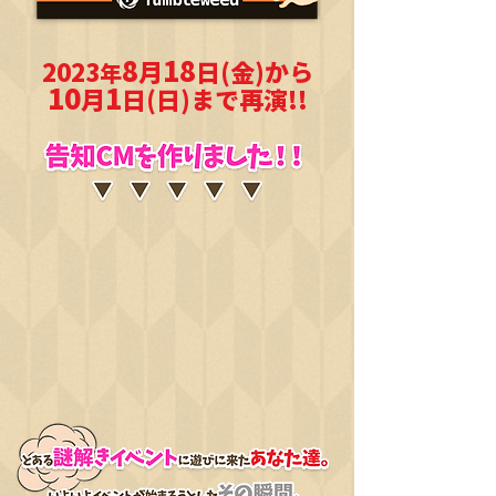
8
1
8
2023
月
日
(金)から
年
10
1
月
日(日)まで再演!!