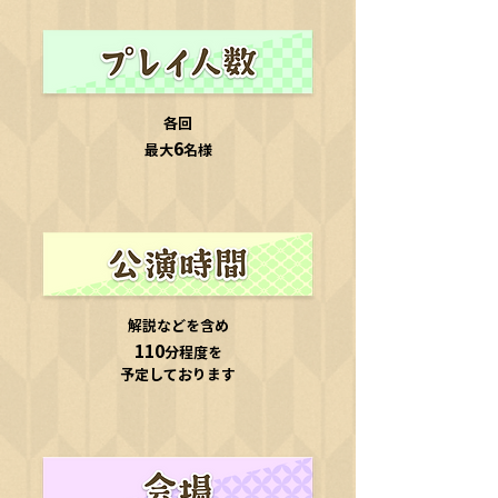
各回
6
最大
名様
解説などを含め
110
分程度を
​予定しております